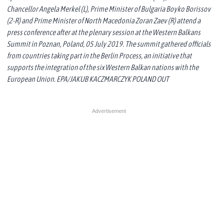
Chancellor Angela Merkel (L), Prime Minister of Bulgaria Boyko Borissov
(2-R) and Prime Minister of North Macedonia Zoran Zaev (R) attend a
press conference after at the plenary session at the Western Balkans
Summit in Poznan, Poland, 05 July 2019. The summit gathered officials
from countries taking part in the Berlin Process, an initiative that
supports the integration of the six Western Balkan nations with the
European Union. EPA/JAKUB KACZMARCZYK POLAND OUT