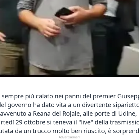
è sempre più calato nei panni del premier Giusep
o del governo ha dato vita a un divertente sipariet
è avvenuto a Reana del Rojale, alle porte di Udine
tedì 29 ottobre si teneva il "live" della trasmiss
iutata da un trucco molto ben riuscito, è sorpren