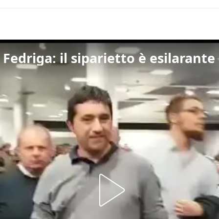
edriga: il siparietto è esilarante