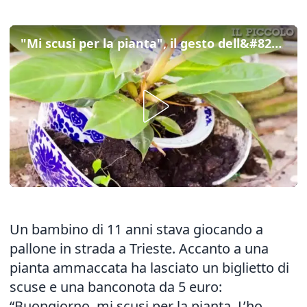
"Mi scusi per la pianta", il gesto dell&#8217;11enne di Trieste che ha scosso il web
Un bambino di 11 anni stava giocando a
pallone in strada a Trieste. Accanto a una
pianta ammaccata ha lasciato un biglietto di
scuse e una banconota da 5 euro:
“Buongiorno, mi scusi per la pianta. L’ho