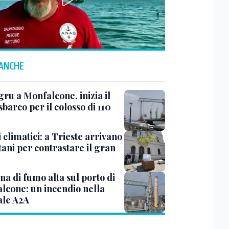
 ANCHE
ru a Monfalcone, inizia il
sbarco per il colosso di 110
 climatici: a Trieste arrivano
tani per contrastare il gran
a di fumo alta sul porto di
lcone: un incendio nella
ale A2A