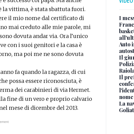
le è successo col papà. Ma anche
VIDEO
la vittima, è stata sbattuta fuori.
I mes
ere il mio nome dal certificato di
Franc
anno mai creduto alle mie parole, mi
basket
sono dovuta andar via. Ora l’unico
all’ul
Auto 
ve con i suoi genitori e la casa è
autos
giorno, ma poi me ne sono dovuta
Il gi
Polizi
Raiola
anno fa quando la ragazza, di cui
Il pre
che possa essere riconosciuta, è
confe
erma dei carabinieri di via Hermet.
l'iden
nome
la fine di un vero e proprio calvario
La na
nel mese di dicembre del 2013.
Golia