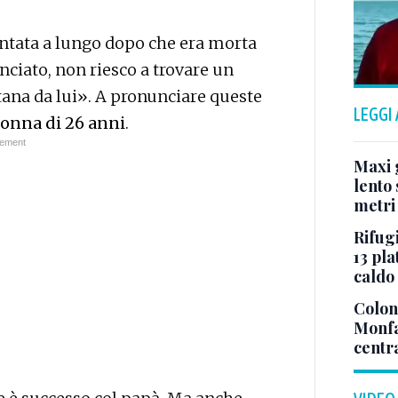
ntata a lungo dopo che era morta
ciato, non riesco a trovare un
tana da lui». A pronunciare queste
LEGGI
onna di 26 anni
.
Maxi g
lento 
metri
Rifugi
13 pla
caldo
Colonn
Monfa
centr