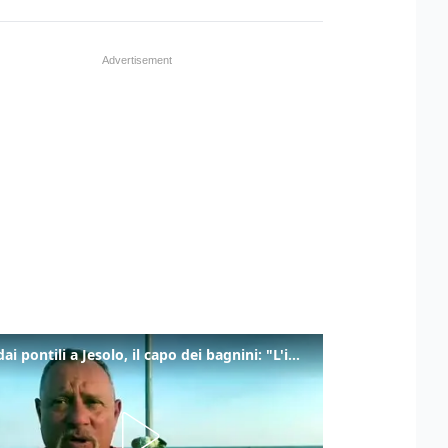
Tuffi dai pontili a Jesolo, il capo dei bagnini: "L'impegno di tutti per evitare altre tragedie"