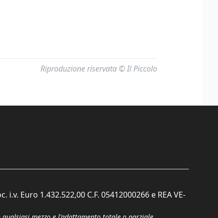
Riproduzione riservata © Il Piccolo
c. i.v. Euro 1.432.522,00 C.F. 05412000266 e REA VE-
n qualsiasi mezzo e l'adattamento totale o parziale.