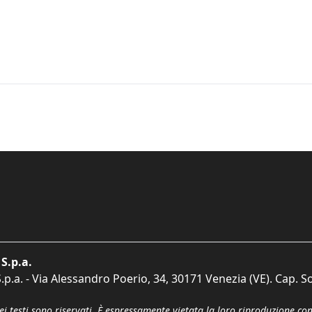
S.p.a.
p.a. - Via Alessandro Poerio, 34, 30171 Venezia (VE). Cap. So
dei testi sono riservati. È espressamente vietata la loro riproduzione co