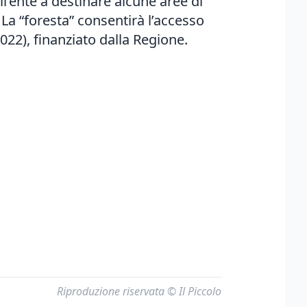
ll’ente a destinare alcune aree di
 La “foresta” consentirà l’accesso
022), finanziato dalla Regione.
Riproduzione riservata © Il Piccolo