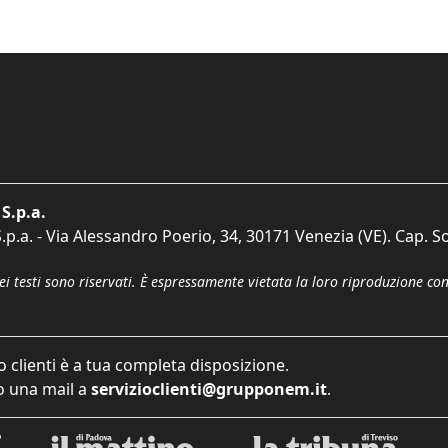
S.p.a.
p.a. - Via Alessandro Poerio, 34, 30171 Venezia (VE). Cap. So
dei testi sono riservati. È espressamente vietata la loro riproduzione co
o clienti è a tua completa disposizione.
 una mail a
servizioclienti@grupponem.it
.