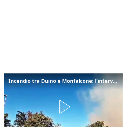
Incendio tra Duino e Monfalcone: l’intervento dei vigili del fuoco