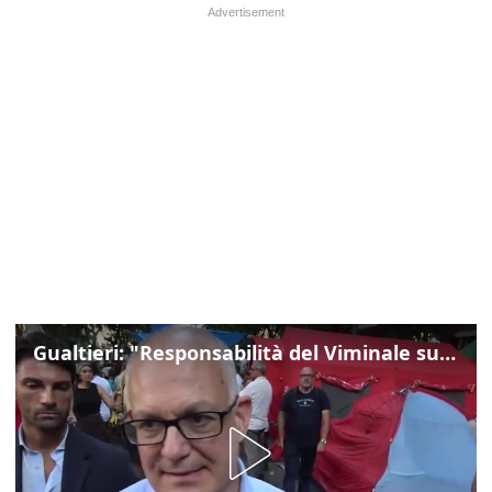
Gualtieri: "Responsabilità del Viminale su Spin Time? La posizione dei partiti è nota"