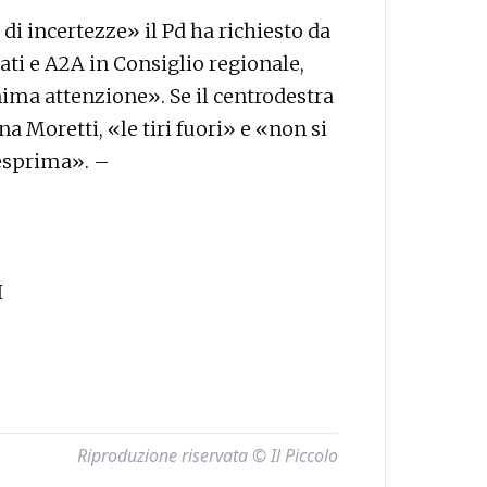
di incertezze» il Pd ha richiesto da
ati e A2A in Consiglio regionale,
ima attenzione». Se il centrodestra
a Moretti, «le tiri fuori» e «non si
 esprima». –
I
Riproduzione riservata © Il Piccolo