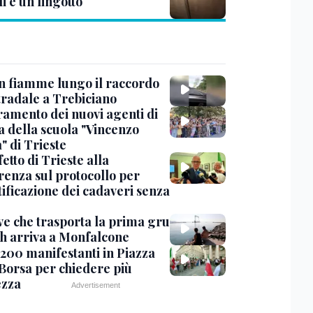
li e un lingotto
in fiamme lungo il raccordo
tradale a Trebiciano
uramento dei nuovi agenti di
a della scuola "Vincenzo
" di Trieste
fetto di Trieste alla
renza sul protocollo per
tificazione dei cadaveri senza
ve che trasporta la prima gru
th arriva a Monfalcone
 200 manifestanti in Piazza
 Borsa per chiedere più
ezza