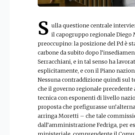
S
ulla questione centrale intervi
il capogruppo regionale Diego Mo
preoccupino: la posizione del Pd è s
carbone da subito dopo l’insediame
Serracchiani, e in tal senso ha lavorat
esplicitamente, e con il Piano naziona
Nessuna contraddizione quindi sul t
che il governo regionale precedente
tecnica con esponenti di livello naz
proposta che prefigurasse un’alterna
arringa Moretti – che tale commissio
dall’amministrazione Fedriga, per es
ministeriale, comprendente il Comune