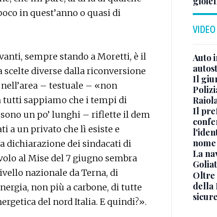
gioiel
oco in quest’anno o quasi di
VIDEO
anti, sempre stando a Moretti, è il
Auto 
autos
a scelte diverse dalla riconversione
Il gi
 nell’area – testuale – «non
Polizi
 tutti sappiamo che i tempi di
Raiola
Il pre
sono un po’ lunghi – riflette il dem
confe
i a un privato che lì esiste e
l'iden
nome
a dichiarazione dei sindacati di
La na
tavolo al Mise del 7 giugno sembra
Golia
livello nazionale da Terna, di
Oltre
della
rgia, non più a carbone, di tutte
sicur
rgetica del nord Italia. E quindi?».