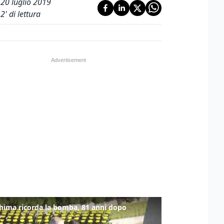
20 luglio 2019
2
' di lettura
hima ricorda la bomba, 81 anni dopo