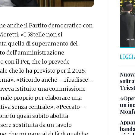
ene anche il Partito democratico con
retti. «I 5Stelle non si
tata quella di superamento del
nto dell’amministrazione
LEGGI
o con il Per, che lo prevede
le che lo ha previsto per il 2025.
Nuova 
ema». «Ricordo anche – ribadisce –
sottra
Tries
 aveva istituito una commissione
ionale proprio per elaborare una
«Oper
un in
tiva senza centrale». «Peccato –
Monfa
ne fu quasi subito abolita
Appar
sere sostituita da un tavolo
banda 
, che mi pare, al di là di qualche