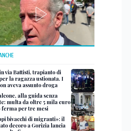
 ANCHE
n via Battisti, trapianto di
per la ragazza ustionata. I
 non aveva assunto droga
lcone, alla guida senza
e: multa da oltre 5 mila euro
o ferma per tre mesi
i bivacchi di migranti»: il
ato decoro a Gorizia lancia