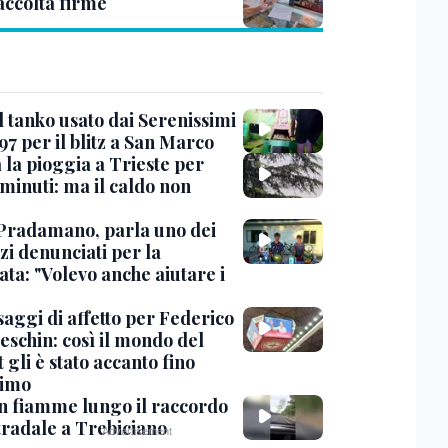
accolta firme
l tanko usato dai Serenissimi
97 per il blitz a San Marco
 la pioggia a Trieste per
minuti: ma il caldo non
Pradamano, parla uno dei
zi denunciati per la
ta: "Volevo anche aiutare i
saggi di affetto per Federico
eschin: così il mondo del
 gli è stato accanto fino
timo
in fiamme lungo il raccordo
tradale a Trebiciano