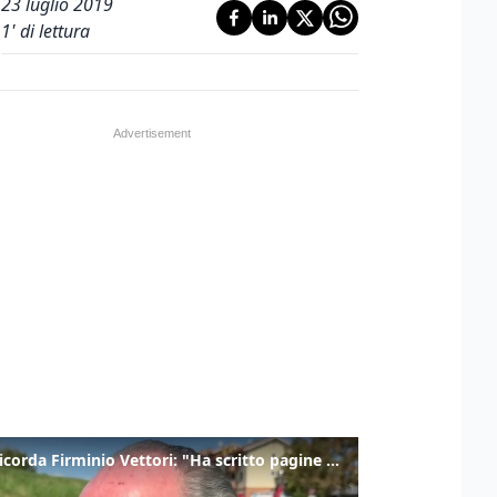
23 luglio 2019
1
' di lettura
Zaia ricorda Firminio Vettori: "Ha scritto pagine di storia del nostro territorio"