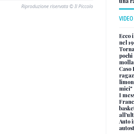
una r
Riproduzione riservata © Il Piccolo
VIDEO
Ecco i
nel 19
Torna
pochi 
molla
Caso 
ragaz
limona
miei"
I mes
Franc
basket
all’ul
Auto 
autos