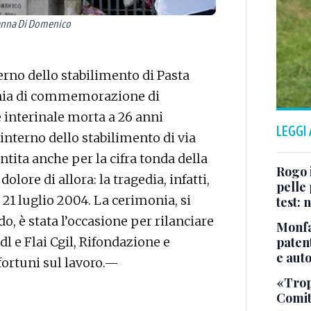
rianna Di Domenico
sterno dello stabilimento di Pasta
nia di commemorazione di
 interinale morta a 26 anni
LEGGI
’interno dello stabilimento di via
ntita anche per la cifra tonda della
Rogo i
dolore di allora: la tragedia, infatti,
pelle 
 21 luglio 2004. La cerimonia, si
test:
o, è stata l’occasione per rilanciare
Monfa
patent
dl e Flai Cgil, Rifondazione e
e aut
nfortuni sul lavoro.—
«Tropp
Comit