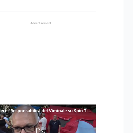
Gualtieri: "Responsabilità del Viminale su Spin Time? La posizione dei partiti è nota"