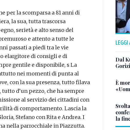
one per la scomparsa a 81 anni di
ra, la sua, tutta trascorsa
egno, serietà e alto senso del
premuroso e attento a tutte le
LEGGI
ni passati a piedi tra le vie
 elargitore di consigli e di
Dal K
pre gentile e disponibile, s La
Goriz
rattutto nei momenti di punta al
ve, con la sua presenza, tutto filava
È mor
«Uomo
ia, tutto d’un pezzo, che ha sempre
ssione al servizio dei cittadini con
Svolta
orilità di comportamento. Lascia la
confer
loria, Stefano con Rita e Andrea. I
la fin
a nella parrocchiale in Piazzutta.