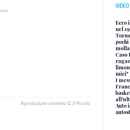
VIDEO
Ecco i
nel 19
Torna
pochi 
molla
Caso 
ragaz
limona
miei"
I mes
Franc
basket
all’ul
Riproduzione riservata © Il Piccolo
Auto 
autos