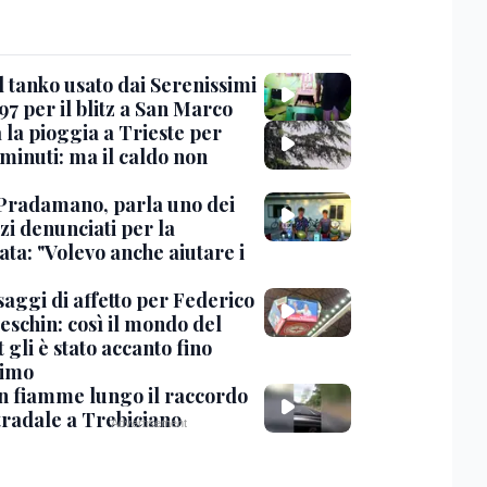
l tanko usato dai Serenissimi
97 per il blitz a San Marco
 la pioggia a Trieste per
minuti: ma il caldo non
Pradamano, parla uno dei
zi denunciati per la
ta: "Volevo anche aiutare i
saggi di affetto per Federico
eschin: così il mondo del
 gli è stato accanto fino
timo
in fiamme lungo il raccordo
tradale a Trebiciano