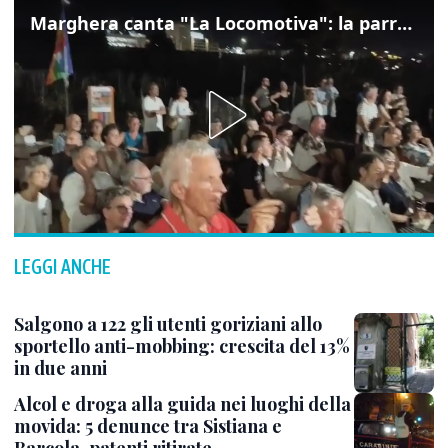
Marghera canta "La Locomotiva": la parrocchia della Cita ricorda Guccini
LEGGI ANCHE
Salgono a 122 gli utenti goriziani allo
sportello anti-mobbing: crescita del 13%
in due anni
Alcol e droga alla guida nei luoghi della
movida: 5 denunce tra Sistiana e