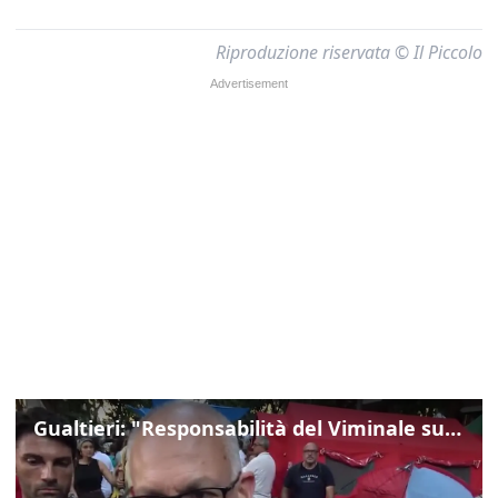
Riproduzione riservata © Il Piccolo
Gualtieri: "Responsabilità del Viminale su Spin Time? La posizione dei partiti è nota"