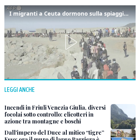
I migranti a Ceuta dormono sulla spiaggia: "Vogliamo entrare in Europa"
LEGGI ANCHE
Incendi in Friuli Venezia Giulia, diversi
focolai sotto controllo: elicotteri in
azione tra montagne e boschi
Dall’impero del Duce al mitico “tigre”
Esso: ora il muro di largo Barriera è