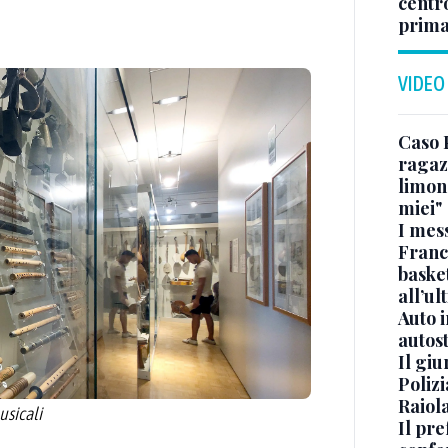
centr
prima
VIDEO
Caso 
ragaz
limona
miei"
I mes
Franc
basket
all’ul
Auto 
autos
Il gi
Polizi
Raiola
usicali
Il pre