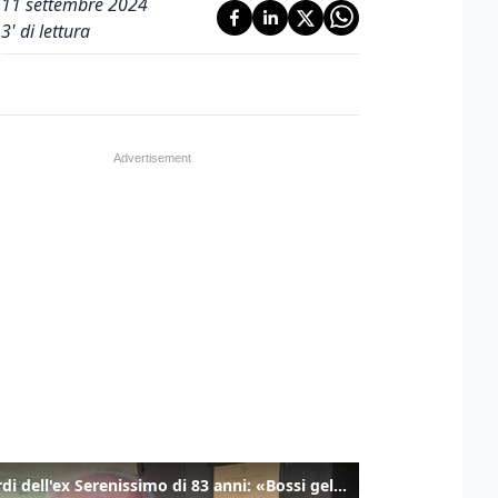
11 settembre 2024
3
' di lettura
I ricordi dell'ex Serenissimo di 83 anni: «Bossi geloso di noi, in carcere mi cantavano l’inno di San Marco»