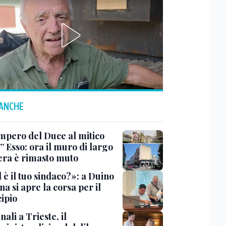
 ANCHE
impero del Duce al mitico
” Esso: ora il muro di largo
era è rimasto muto
 è il tuo sindaco?»: a Duino
na si apre la corsa per il
ipio
li a Trieste, il