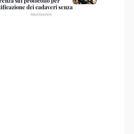
renza sul protocollo per
tificazione dei cadaveri senza