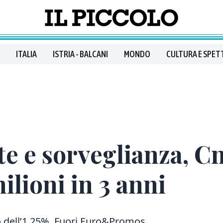
ITALIA
ISTRIA - BALCANI
MONDO
CULTURA E SPET
te e sorveglianza, C
milioni in 3 anni
o dell’1,25%. Fuori Euro&Promos