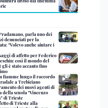
osinistra diviso dal dilemma
rie
Pradamano, parla uno dei
zi denunciati per la
ta: "Volevo anche aiutare i
saggi di affetto per Federico
eschin: così il mondo del
 gli è stato accanto fino
timo
in fiamme lungo il raccordo
tradale a Trebiciano
uramento dei nuovi agenti di
a della scuola "Vincenzo
" di Trieste
fetto di Trieste alla