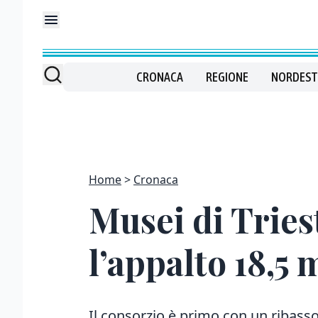
CRONACA
REGIONE
NORDEST
Home
Cronaca
Musei di Tries
l’appalto 18,5 
Il consorzio è primo con un ribass