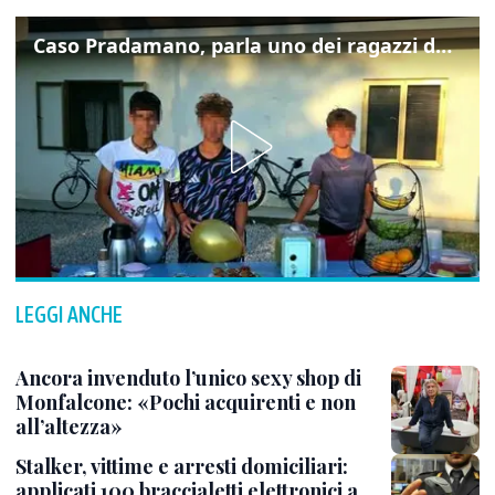
Caso Pradamano, parla uno dei ragazzi denunciati per la limonata: "Volevo anche aiutare i miei"
LEGGI ANCHE
Ancora invenduto l’unico sexy shop di
Monfalcone: «Pochi acquirenti e non
all’altezza»
Stalker, vittime e arresti domiciliari:
applicati 100 braccialetti elettronici a