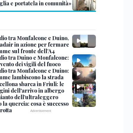
glia e portatela in comunità»
dio tra Monfalcone e Duino,
nadair in azione per fermare
amme sul fronte dell’A4
dio tra Duino e Monfalcone:
rvento dei vigili del fuoco
dio tra Monfalcone e Duino:
amme lambiscono la strada
cellona sbarca in Friuli: le
ini dell'arrivo in albergo
hianto dell’ultraleggero
 la quercia: cosa è successo
rotta