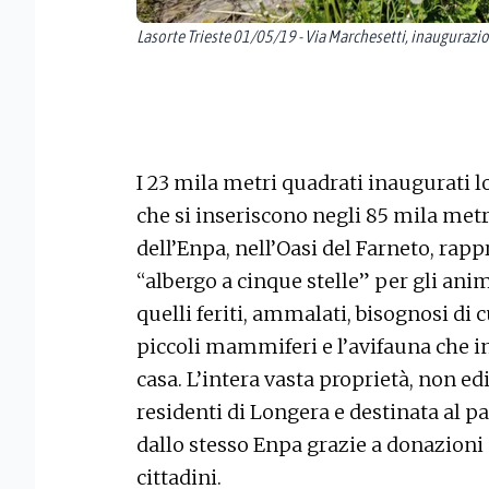
Lasorte Trieste 01/05/19 - Via Marchesetti, inaugurazi
I 23 mila metri quadrati inaugurati 
che si inseriscono negli 85 mila metr
dell’Enpa, nell’Oasi del Farneto, rap
“albergo a cinque stelle” per gli ani
quelli feriti, ammalati, bisognosi di 
piccoli mammiferi e l’avifauna che i
casa. L’intera vasta proprietà, non ed
residenti di Longera e destinata al pa
dallo stesso Enpa grazie a donazioni 
cittadini.