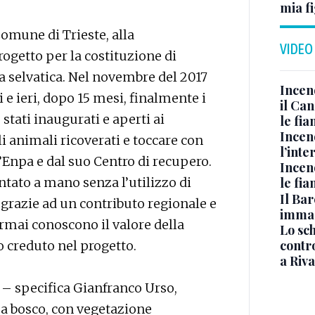
mia fi
omune di Trieste, alla
VIDEO
ogetto per la costituzione di
a selvatica. Nel novembre del 2017
Incen
i e ieri, dopo 15 mesi, finalmente i
il Ca
stati inaugurati e aperti ai
le fi
Incen
li animali ricoverati e toccare con
l’inte
’Enpa e dal suo Centro di recupero.
Incen
le fi
ntato a mano senza l’utilizzo di
Il Bar
 grazie ad un contributo regionale e
immag
ormai conoscono il valore della
Lo sc
contro
o creduto nel progetto.
a Riva
 – specifica Gianfranco Urso,
 a bosco, con vegetazione