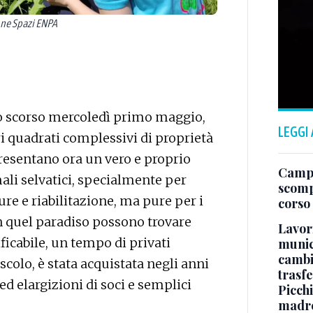
one Spazi ENPA
lo scorso mercoledì primo maggio,
LEGGI
i quadrati complessivi di proprietà
presentano ora un vero e proprio
Campo
mali selvatici, specialmente per
scomp
cure e riabilitazione, ma pure per i
corso
n quel paradiso possono trovare
Lavori
ificabile, un tempo di privati
munici
cambi
scolo, è stata acquistata negli anni
trasf
ed elargizioni di soci e semplici
Picchi
madre 