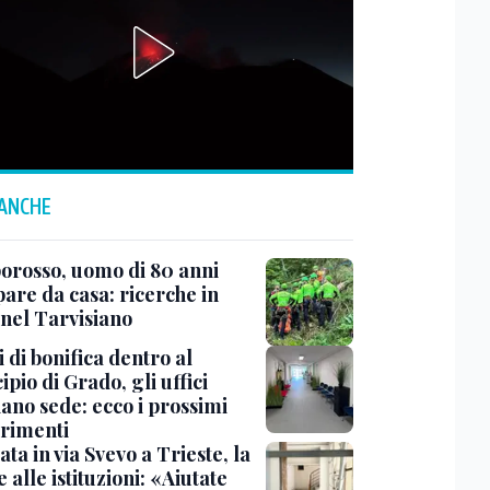
 ANCHE
rosso, uomo di 80 anni
are da casa: ricerche in
 nel Tarvisiano
 di bonifica dentro al
pio di Grado, gli uffici
ano sede: ecco i prossimi
erimenti
ata in via Svevo a Trieste, la
alle istituzioni: «Aiutate