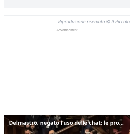
Riproduzione riservata © Il Piccolo
Delmastro, negato l'uso delle chat: le proteste di Avs e M5s