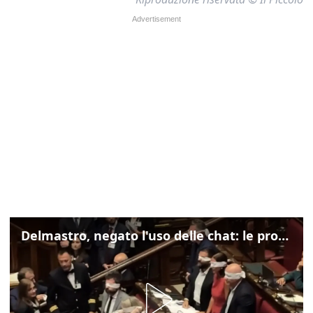
Delmastro, negato l'uso delle chat: le proteste di Avs e M5s