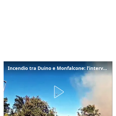
Incendio tra Duino e Monfalcone: l’intervento dei vigili del fuoco