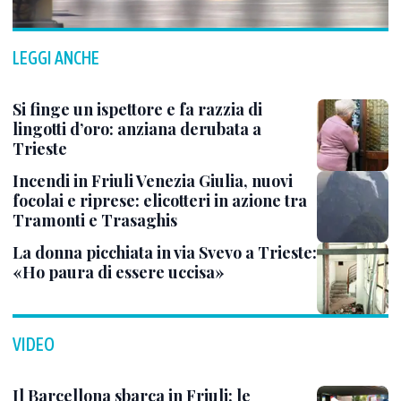
LEGGI ANCHE
Si finge un ispettore e fa razzia di
lingotti d’oro: anziana derubata a
Trieste
Incendi in Friuli Venezia Giulia, nuovi
focolai e riprese: elicotteri in azione tra
Tramonti e Trasaghis
La donna picchiata in via Svevo a Trieste:
«Ho paura di essere uccisa»
VIDEO
Il Barcellona sbarca in Friuli: le