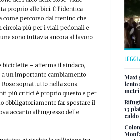
ta proprio alle bici. È l’identica
a come percorso dal trenino che
ircola più per i viali pedonali e
mune sono tuttavia ancora al lavoro
LEGGI
 biciclette – afferma il sindaco,
o a un importante cambiamento
Maxi g
le Rose soprattutto nella zona
lento 
metri
ti più critici è proprio questo e per
Rifugi
io obbligatoriamente far spostare il
13 pla
ova accanto all’ingresso delle
caldo
Colonn
Monfa