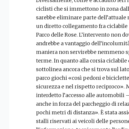
Diversamente, come è accaduto ieri mat
ciclisti che si immettono in zona dalla
sarebbe eliminare parte dell’attuale
un diretto collegamento fra ciclabile d
Parco delle Rose. L’intervento non d
andrebbe a vantaggio dell’incolumità d
maniera non servirebbe nemmeno spos
terme. In quanto alla corsia ciclabile
sottolinea ancora che si trova sul lat
parco giochi «così pedoni e biciclett
sicurezza e nel rispetto reciproco». 
interdetto l’accesso alle automobili 
anche in forza del parcheggio di rela
pochi metri di distanza». È stata as
stalli riservati ai veicoli delle perso