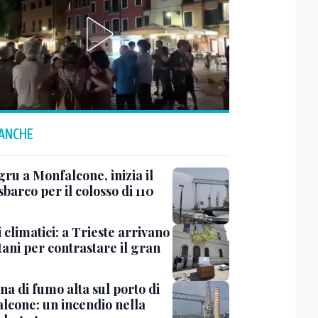
 ANCHE
ru a Monfalcone, inizia il
sbarco per il colosso di 110
 climatici: a Trieste arrivano
tani per contrastare il gran
a di fumo alta sul porto di
lcone: un incendio nella