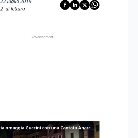
23 luglio 2019
2
' di lettura
Venezia omaggia Guccini con una Cantata Anarchica in campo Santa Margherita