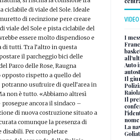
tina, si rischia la collisione fra
centr
 ciclabile di viale del Sole. Ideale
 muretto di recinzione pere creare
VIDEO
i viale del Sole e pista ciclabile del
I mes
ovrebbe essere molto dispendioso e
Franc
i tutti. Tra l’altro in questa
basket
tare il parcheggio bici delle
all’ul
Auto 
 del Parco delle Rose, Raugna
autos
o opposto rispetto a quello del
Il gi
e potranno usufruire di quell’area in
Polizi
Raiola
Ma non è tutto. «Abbiamo altresì
Il pre
– prosegue ancora il sindaco –
confe
zione di nuova costruzione situato a
l'iden
nome
sicurata comunque la presenza di
La na
ne disabili. Per completare
Golia