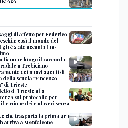
ale A2A
saggi di affetto per Federico
eschin: così il mondo del
 gli è stato accanto fino
timo
in fiamme lungo il raccordo
tradale a Trebiciano
uramento dei nuovi agenti di
a della scuola "Vincenzo
" di Trieste
fetto di Trieste alla
renza sul protocollo per
tificazione dei cadaveri senza
ve che trasporta la prima gru
th arriva a Monfalcone