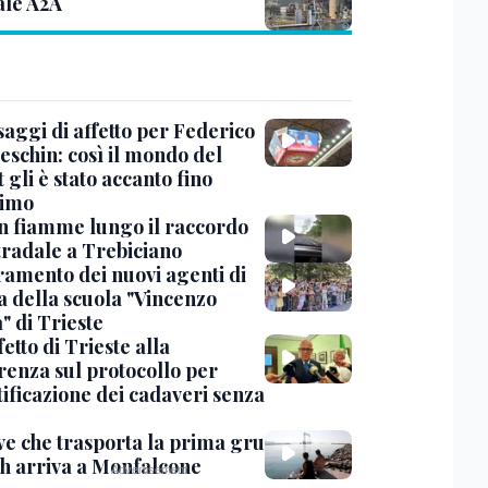
ale A2A
saggi di affetto per Federico
eschin: così il mondo del
 gli è stato accanto fino
timo
in fiamme lungo il raccordo
tradale a Trebiciano
uramento dei nuovi agenti di
a della scuola "Vincenzo
" di Trieste
fetto di Trieste alla
renza sul protocollo per
tificazione dei cadaveri senza
ve che trasporta la prima gru
th arriva a Monfalcone