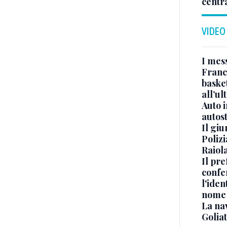
centr
VIDEO
I mes
Franc
basket
all’ul
Auto 
autos
Il gi
Polizi
Raiola
Il pre
confe
l'iden
nome
La na
Golia