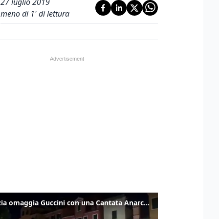
27 luglio 2019
meno di 1' di lettura
Venezia omaggia Guccini con una Cantata Anarchica in campo Santa Margherita