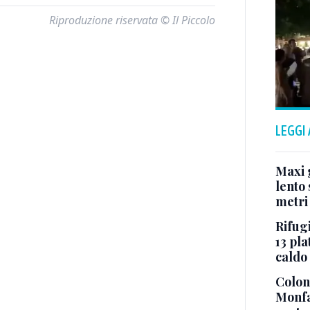
Riproduzione riservata © Il Piccolo
LEGGI
Maxi g
lento 
metri
Rifugi
13 pla
caldo
Colonn
Monfa