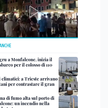
 ANCHE
ru a Monfalcone, inizia il
sbarco per il colosso di 110
 climatici: a Trieste arrivano
tani per contrastare il gran
a di fumo alta sul porto di
lcone: un incendio nella