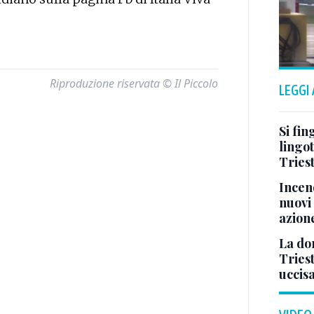
Riproduzione riservata © Il Piccolo
LEGGI
Si fin
lingot
Tries
Incend
nuovi 
azion
La don
Tries
uccis