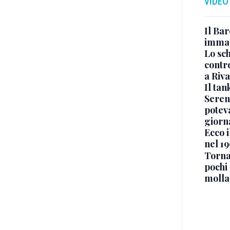
VIDEO
Il Bar
immag
Lo sc
contro
a Riva
Il ta
Seren
potev
giorn
Ecco i
nel 19
Torna
pochi 
molla