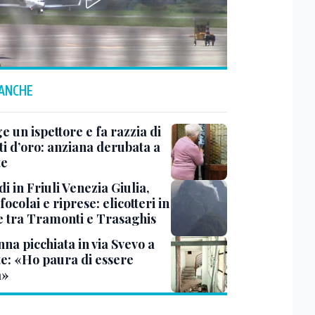
 ANCHE
ge un ispettore e fa razzia di
ti d’oro: anziana derubata a
te
i in Friuli Venezia Giulia,
focolai e riprese: elicotteri in
e tra Tramonti e Trasaghis
na picchiata in via Svevo a
te: «Ho paura di essere
a»