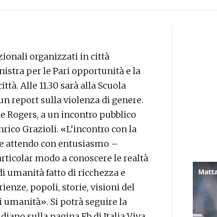
zionali organizzati in città
nistra per le Pari opportunità e la
ittà. Alle 11.30 sarà alla Scuola
 un report sulla violenza di genere.
one Rogers, a un incontro pubblico
rico Grazioli. «L’incontro con la
he attendo con entusiasmo –
rticolar modo a conoscere le realtà
di umanità fatto di ricchezza e
Matta
ienze, popoli, storie, visioni del
i umanità». Si potrà seguire la
iano sulla pagina Fb di Italia Viva