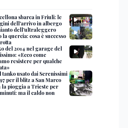
cellona sbarca in Friuli: le
ini dell'arrivo in albergo
hianto dell’ultraleggero
 la quercia: cosa è successo
rotta
nko del 2014 nel garage del
issimo: «Ecco come
amo resistere per qualche
ata»
l tanko usato dai Serenissimi
97 per il blitz a San Marco
 la pioggia a Trieste per
minuti: ma il caldo non