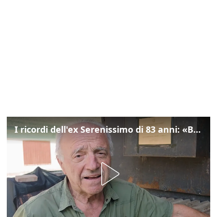
I ricordi dell'ex Serenissimo di 83 anni: «Bossi geloso di noi, in carcere mi cantavano l’inno di San Marco»