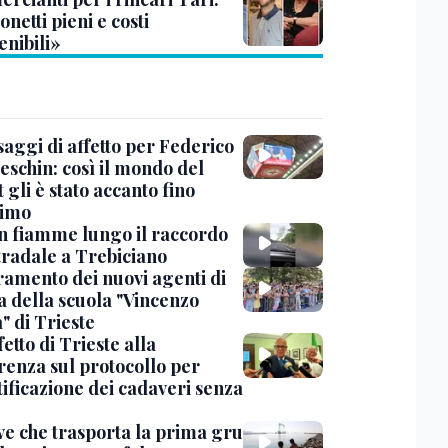
netti pieni e costi
enibili»
saggi di affetto per Federico
eschin: così il mondo del
 gli è stato accanto fino
timo
in fiamme lungo il raccordo
tradale a Trebiciano
uramento dei nuovi agenti di
a della scuola "Vincenzo
" di Trieste
fetto di Trieste alla
renza sul protocollo per
tificazione dei cadaveri senza
ve che trasporta la prima gru