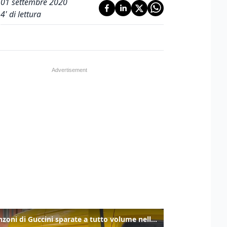
01 settembre 2020
4
' di lettura
Le canzoni di Guccini sparate a tutto volume nella strada dove abitava