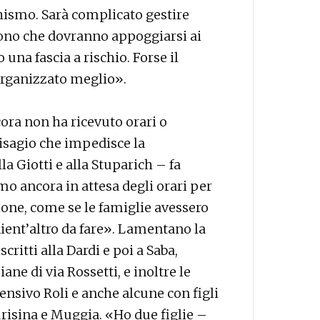
echismo. Sarà complicato gestire
icono che dovranno appoggiarsi ai
una fascia a rischio. Forse il
organizzato meglio».
cora non ha ricevuto orari o
disagio che impedisce la
la Giotti e alla Stuparich – fa
 ancora in attesa degli orari per
one, come se le famiglie avessero
nient’altro da fare». Lamentano la
critti alla Dardi e poi a Saba,
ane di via Rossetti, e inoltre le
rensivo Roli e anche alcune con figli
urisina e Muggia. «Ho due figlie –