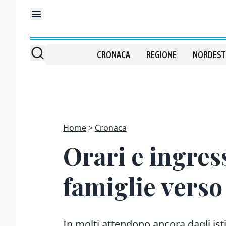
CRONACA
REGIONE
NORDEST
Home
Cronaca
Orari e ingressi
famiglie verso 
In molti attendono ancora dagli istit