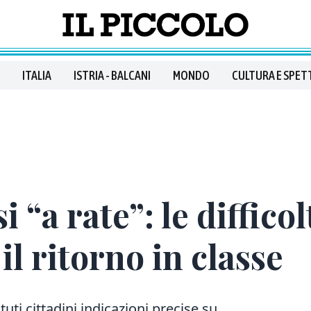
ITALIA
ISTRIA - BALCANI
MONDO
CULTURA E SPET
 “a rate”: le difficol
il ritorno in classe
uti cittadini indicazioni precise su