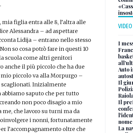
.
«Casso
insost
mia figlia entra alle 8, l’altra alle
VIDEO
 dice Alessandra – ad aspettare
acconta Lidija – entrano nello stesso
I mes
 Non so cosa potrò fare in questi 10
Franc
basket
la scuola come altri genitori
all’ul
o anche il più piccolo che ha due
Auto 
l mio piccolo va alla Morpurgo –
autos
Il gi
 scaglionati. Inizialmente
Polizi
a abbiamo saputo che per tutto
Raiola
Il pre
0, creando non poco disagio a mio
confe
e a me, che lavoro su turni ma da
l'iden
 coinvolgere i nonni, fortunatamente
nome
La na
 per l’accompagnamento oltre che