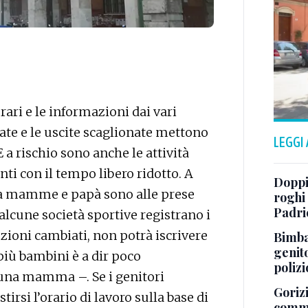
rari e le informazioni dai vari
trate e le uscite scaglionate mettono
LEGGI
 E a rischio sono anche le attività
nti con il tempo libero ridotto. A
Doppi
ola mamme e papà sono alle prese
roghi
Padri
alcune società sportive registrano i
ezioni cambiati, non potrà iscrivere
Bimba 
genito
a più bambini è a dir poco
polizi
una mamma –. Se i genitori
Gorizi
irsi l’orario di lavoro sulla base di
comme