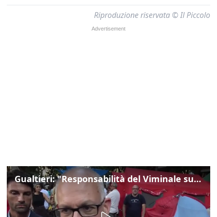
Riproduzione riservata © Il Piccolo
Gualtieri: "Responsabilità del Viminale su Spin Time? La posizione dei partiti è nota"