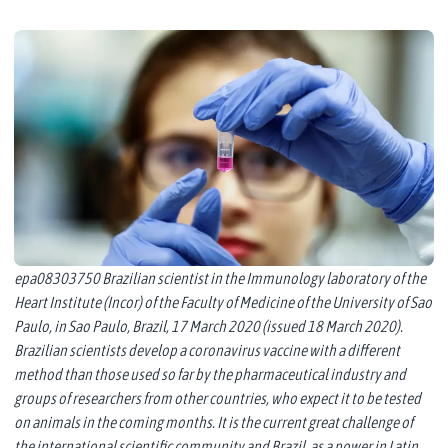
epa08303750 Brazilian scientist in the Immunology laboratory of the
Heart Institute (Incor) of the Faculty of Medicine of the University of Sao
Paulo, in Sao Paulo, Brazil, 17 March 2020 (issued 18 March 2020).
Brazilian scientists develop a coronavirus vaccine with a different
method than those used so far by the pharmaceutical industry and
groups of researchers from other countries, who expect it to be tested
on animals in the coming months. It is the current great challenge of
the international scientific community and Brazil, as a power in Latin