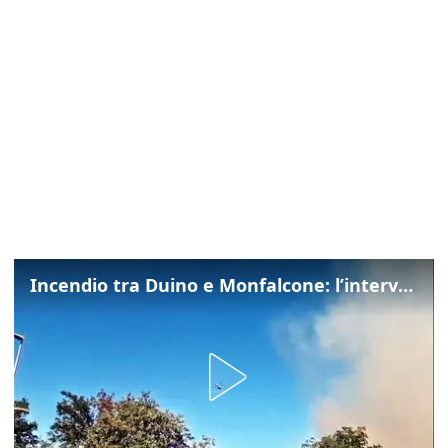
Incendio tra Duino e Monfalcone: l’intervento dei vigili del fuoco