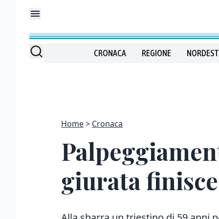
CRONACA
REGIONE
NORDEST
Home
Cronaca
Palpeggiamenti
giurata finisc
Alla sbarra un triestino di 59 anni p