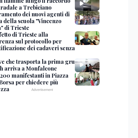
in fiamme lungo il raccordo
tradale a Trebiciano
uramento dei nuovi agenti di
a della scuola "Vincenzo
" di Trieste
fetto di Trieste alla
renza sul protocollo per
tificazione dei cadaveri senza
ve che trasporta la prima gru
th arriva a Monfalcone
 200 manifestanti in Piazza
 Borsa per chiedere più
ezza