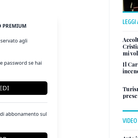
LEGGI
 PREMIUM
Accol
servato agli
Crist
mi vo
e password se hai
Il Ca
incen
EDI
Turis
presen
te di abbonamento sul
VIDEO