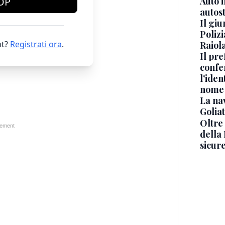
OP
Auto 
autos
Il gi
Polizi
t?
Registrati ora
.
Raiola
Il pre
confe
l'iden
nome
La na
Golia
Oltre
della
sicur