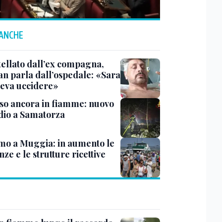
 ANCHE
tellato dall’ex compagna,
ian parla dall’ospedale: «Sara
leva uccidere»
rso ancora in fiamme: nuovo
dio a Samatorza
mo a Muggia: in aumento le
ze e le strutture ricettive