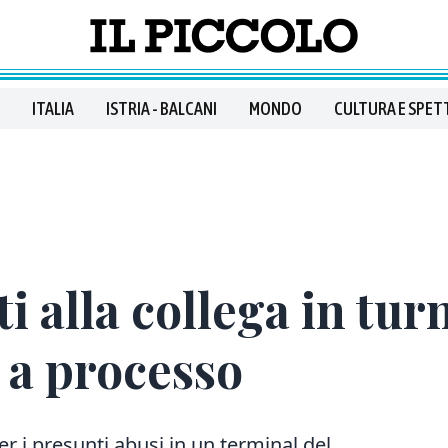
ITALIA
ISTRIA - BALCANI
MONDO
CULTURA E SPET
 alla collega in tur
e a processo
er i presunti abusi in un terminal del