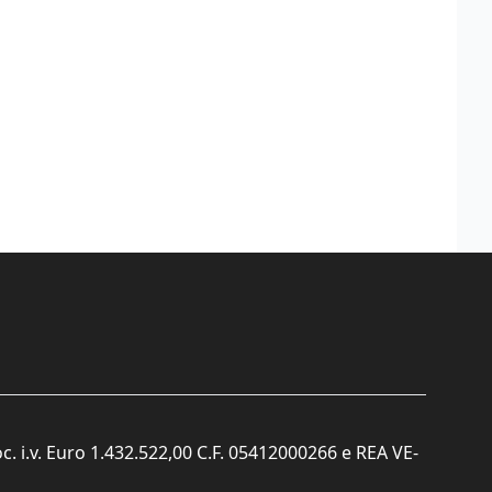
c. i.v. Euro 1.432.522,00 C.F. 05412000266 e REA VE-