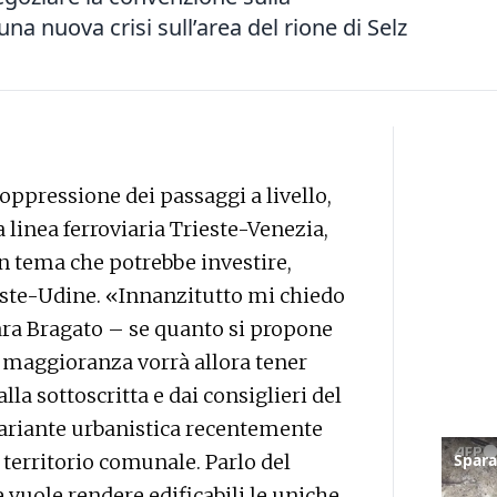
na nuova crisi sull’area del rione di Selz
soppressione dei passaggi a livello,
 linea ferroviaria Trieste-Venezia,
Un tema che potrebbe investire,
ieste-Udine. «Innanzitutto mi chiedo
Sara Bragato – se quanto si propone
a maggioranza vorrà allora tener
la sottoscritta e dai consiglieri del
 variante urbanistica recentemente
l territorio comunale. Parlo del
 vuole rendere edificabili le uniche