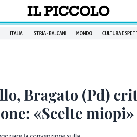
ITALIA
ISTRIA - BALCANI
MONDO
CULTURA E SPET
llo, Bragato (Pd) cri
ione: «Scelte miopi»
egoziare la convenzione sulla