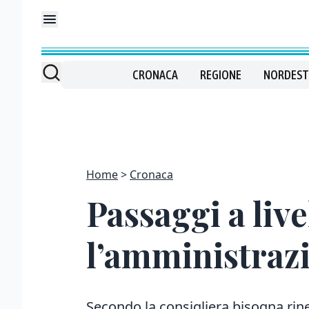
CRONACA
REGIONE
NORDEST
Home
Cronaca
Passaggi a live
l’amministraz
Secondo la consigliera bisogna rin