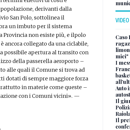
termini effettivi di costi e
munic
a popolazione, derivanti dalla
ivio San Polo, sottolinea il
VIDEO
cora un imbuto per il sistema
a Provincia non esiste più, e ilpolo
Caso 
ragaz
 ancora collegato da una ciclabile,
limona
 possibile apertura al transito con
miei"
tilizzo della passerella aeroporto –
I mes
Franc
o alle quali il Comune si trova ad
basket
tti dotati di sempre maggiore forza
all’ul
prattutto in materie come queste –
Auto 
autos
orazione con i Comuni vicini». —
Il gi
Polizi
Raiola
Il pre
confe