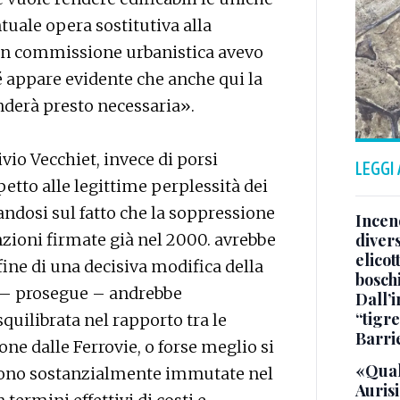
tuale opera sostitutiva alla
à in commissione urbanistica avevo
é appare evidente che anche qui la
enderà presto necessaria».
vio Vecchiet, invece di porsi
LEGGI
etto alle legittime perplessità dei
andosi sul fatto che la soppressione
Incend
nzioni firmate già nel 2000. avrebbe
divers
elicot
fine di una decisiva modifica della
bosch
i – prosegue – andrebbe
Dall’
“tigre
quilibrata nel rapporto tra le
Barri
one dalle Ferrovie, o forse meglio si
«Qual
aiono sostanzialmente immutate nel
Aurisi