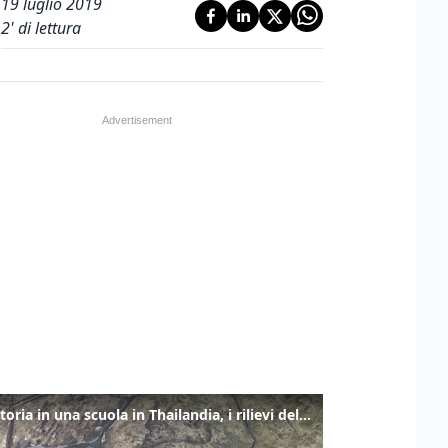
19 luglio 2019
2
' di lettura
Sparatoria in una scuola in Thailandia, i rilievi della polizia