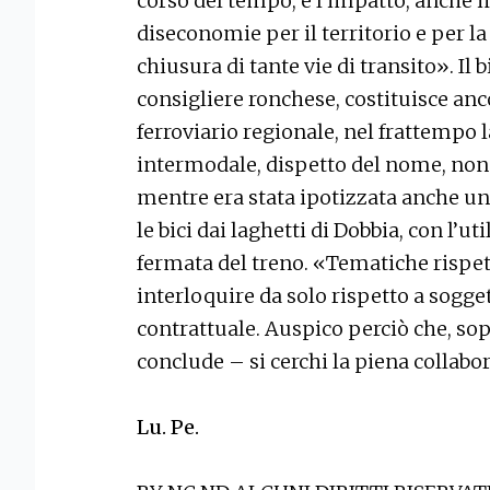
corso del tempo, e l’impatto, anche in 
diseconomie per il territorio e per l
chiusura di tante vie di transito». Il b
consigliere ronchese, costituisce an
ferroviario regionale, nel frattempo l
intermodale, dispetto del nome, non è
mentre era stata ipotizzata anche una
le bici dai laghetti di Dobbia, con l’u
fermata del treno. «Tematiche rispett
interloquire da solo rispetto a sogge
contrattuale. Auspico perciò che, so
conclude – si cerchi la piena collab
Lu. Pe.