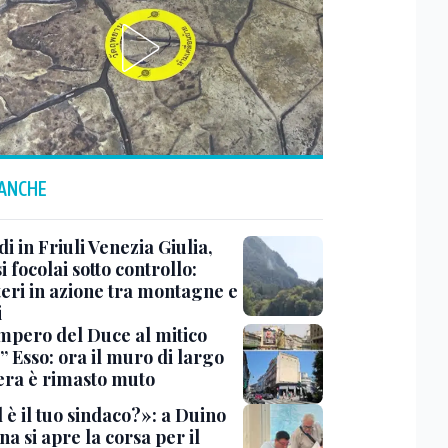
 ANCHE
i in Friuli Venezia Giulia,
i focolai sotto controllo:
teri in azione tra montagne e
i
impero del Duce al mitico
” Esso: ora il muro di largo
era è rimasto muto
 è il tuo sindaco?»: a Duino
na si apre la corsa per il