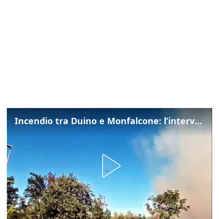
Incendio tra Duino e Monfalcone: l’intervento dei vigili del fuoco