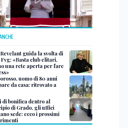
 ANCHE
Revelant guida la svolta di
Fvg: «Basta club elitari,
o una rete aperta per fare
ess»
rosso, uomo di 80 anni
are da casa: ritrovato a
 di bonifica dentro al
pio di Grado, gli uffici
ano sede: ecco i prossimi
erimenti