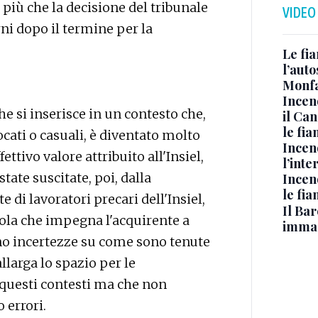
più che la decisione del tribunale
VIDEO
ni dopo il termine per la
Le fi
l’auto
Monfa
Incen
che si inserisce in un contesto che,
il Ca
le fi
vocati o casuali, è diventato molto
Incen
ettivo valore attribuito all'Insiel,
l’inte
tate suscitate, poi, dalla
Incen
le fi
 di lavoratori precari dell'Insiel,
Il Bar
ola che impegna l'acquirente a
immag
ono incertezze su come sono tenute
allarga lo spazio per le
 questi contesti ma che non
 errori.