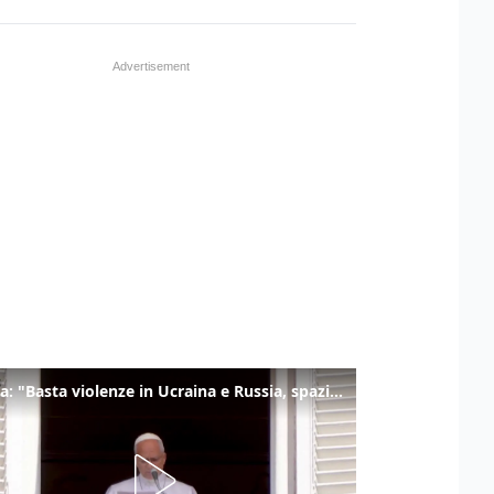
Il Papa: "Basta violenze in Ucraina e Russia, spazio a diplomazia"