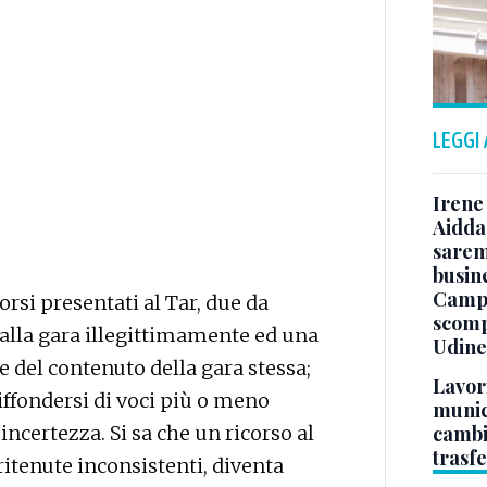
LEGGI
Irene 
Aidda 
sarem
busin
Campo
orsi presentati al Tar, due da
scomp
dalla gara illegittimamente ed una
Udine
e del contenuto della gara stessa;
Lavori
diffondersi di voci più o meno
munici
incertezza. Si sa che un ricorso al
cambi
trasf
itenute inconsistenti, diventa