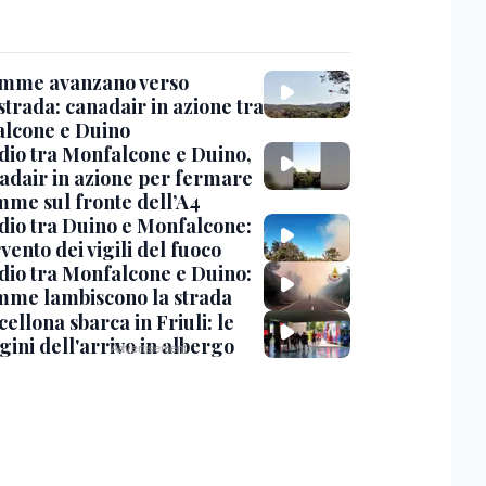
amme avanzano verso
strada: canadair in azione tra
lcone e Duino
dio tra Monfalcone e Duino,
nadair in azione per fermare
amme sul fronte dell’A4
dio tra Duino e Monfalcone:
rvento dei vigili del fuoco
dio tra Monfalcone e Duino:
amme lambiscono la strada
cellona sbarca in Friuli: le
ini dell'arrivo in albergo