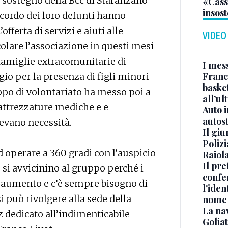
 sostegno della Bcc di Staranzano-
«Casso
insost
ricordo dei loro defunti hanno
offerta di servizi e aiuti alle
VIDEO
colare l’associazione in questi mesi
 famiglie extracomunitarie di
I mes
Franc
gio per la presenza di figli minori
basket
uppo di volontariato ha messo poi a
all’ul
attrezzature mediche e e
Auto 
autos
evano necessità.
Il gi
Polizi
d operare a 360 gradi con l’auspicio
Raiola
Il pre
he si avvicinino al gruppo perché i
confe
e aumento e c’è sempre bisogno di
l'iden
i può rivolgere alla sede della
nome
La na
z dedicato all’indimenticabile
Golia