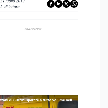
31 luglio 2019
2
' di lettura
Le canzoni di Guccini sparate a tutto volume nella strada dove abitava