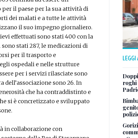
er il paese per la sua attività di
rti dei malati e a tutte le attività
zzano il suo impegno giornaliero.
ievi effettuati sono stati 400 con la
vi sono stati 287, le medicazioni di
rsi per il trasporto e
LEGGI
li ospedali e nelle strutture
ssere per i servizi rilasciate sono
Doppi
ra dell’associazione sono 26. In
roghi
Padri
generosità che ha contraddistinto e
Bimba 
he si è concretizzato e sviluppato
genito
rsone.
polizi
Gorizi
tà in collaborazione con
comme