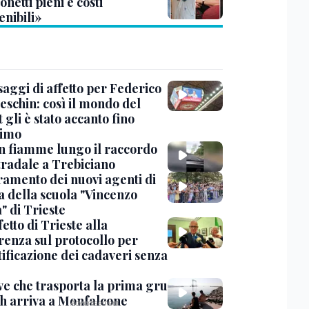
netti pieni e costi
enibili»
saggi di affetto per Federico
eschin: così il mondo del
 gli è stato accanto fino
timo
in fiamme lungo il raccordo
tradale a Trebiciano
uramento dei nuovi agenti di
a della scuola "Vincenzo
" di Trieste
fetto di Trieste alla
renza sul protocollo per
tificazione dei cadaveri senza
ve che trasporta la prima gru
th arriva a Monfalcone