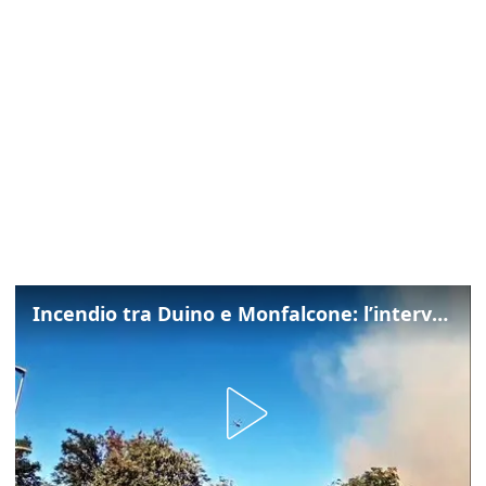
Incendio tra Duino e Monfalcone: l’intervento dei vigili del fuoco