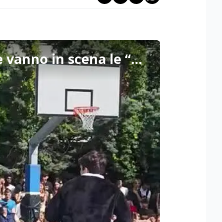
Coreografie, giochi, ma anche qualche lacrima: a Trieste vanno in scena le “Petrarchiadi”