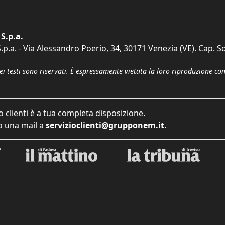
S.p.a.
p.a. - Via Alessandro Poerio, 34, 30171 Venezia (VE). Cap. So
dei testi sono riservati. È espressamente vietata la loro riproduzione co
o clienti è a tua completa disposizione.
 una mail a
servizioclienti@grupponem.it
.