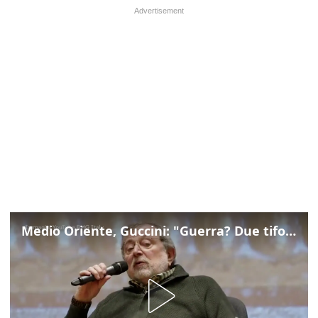
Medio Oriente, Guccini: "Guerra? Due tifoserie che si urlano contro e dimenticano vittime"