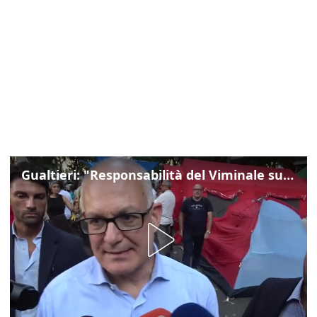
Gualtieri: "Responsabilità del Viminale su Spin Time? La posizione dei partiti è nota"