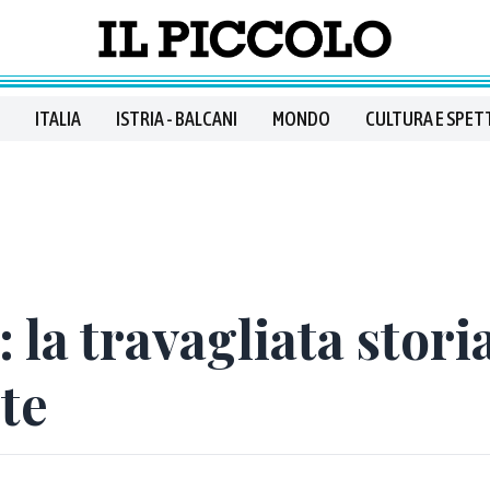
ITALIA
ISTRIA - BALCANI
MONDO
CULTURA E SPET
 la travagliata stori
ste