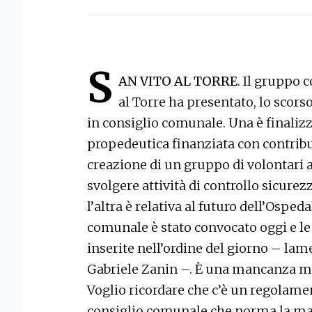
S
AN VITO AL TORRE
. Il gruppo 
al Torre ha presentato, lo scors
in consiglio comunale. Una è finalizz
propedeutica finanziata con contribut
creazione di un gruppo di volontari
svolgere attività di controllo sicure
l’altra è relativa al futuro dell’Osped
comunale è stato convocato oggi e l
inserite nell’ordine del giorno – la
Gabriele Zanin –. È una mancanza mo
Voglio ricordare che c’è un regolam
consiglio comunale che norma la ma