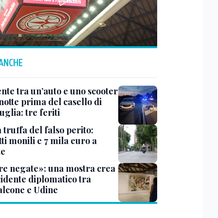
 ANCHE
ente tra un’auto e uno scooter
notte prima del casello di
glia: tre feriti
truffa del falso perito:
tti monili e 7 mila euro a
te
e negate»: una mostra crea
cidente diplomatico tra
lcone e Udine