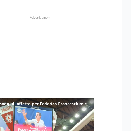
I messaggi di affetto per Federico Franceschin: così il mondo del basket gli è stato accanto fino all’ultimo