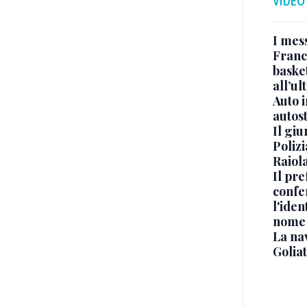
VIDEO
I mes
Franc
basket
all’ul
Auto 
autos
Il gi
Polizi
Raiola
Il pre
confe
l'iden
nome
La na
Golia