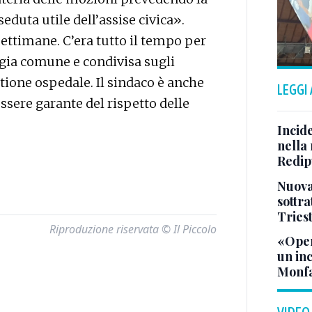
eduta utile dell’assise civica».
ttimane. C’era tutto il tempo per
egia comune e condivisa sugli
tione ospedale. Il sindaco è anche
LEGGI
ssere garante del rispetto delle
Incid
nella 
Redipu
Nuova 
sottra
Tries
Riproduzione riservata © Il Piccolo
«Oper
un in
Monfa