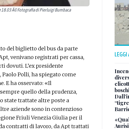
 18.03 Â© Fotografia di Pierluigi Bumbaca
o del biglietto del bus da parte
LEGGI
 Apt, venivano registrati per cassa,
rti dovuti. L’ex presidente
Incend
i, Paolo Polli, ha spiegato come
divers
e. E ha osservato: «Il
elicot
bosch
 sempre quello della prudenza,
Dall’
tate trattate altre poste a
“tigre
Barri
 altre aziende sono in contenzioso
gione Friuli Venezia Giulia per il
«Qual
Aurisi
a contratti di lavoro, da Apt trattati