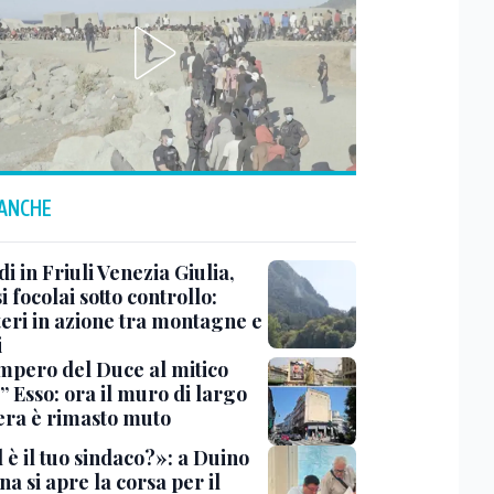
 ANCHE
i in Friuli Venezia Giulia,
i focolai sotto controllo:
teri in azione tra montagne e
i
impero del Duce al mitico
” Esso: ora il muro di largo
era è rimasto muto
 è il tuo sindaco?»: a Duino
na si apre la corsa per il