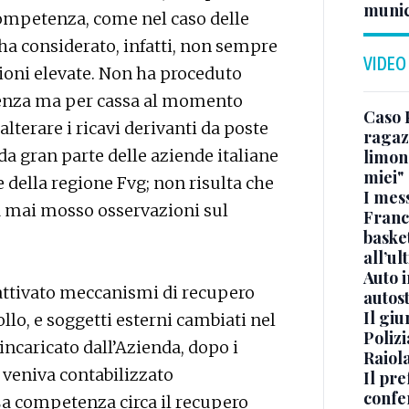
munic
ompetenza, come nel caso delle
ha considerato, infatti, non sempre
VIDEO
zioni elevate. Non ha proceduto
tenza ma per cassa al momento
Caso 
 alterare i ricavi derivanti da poste
ragaz
da gran parte delle aziende italiane
limona
miei"
e della regione Fvg; non risulta che
I mes
a mai mosso osservazioni sul
Franc
basket
all’ul
Auto 
 attivato meccanismi di recupero
autos
Il gi
llo, e soggetti esterni cambiati nel
Polizi
 incaricato dall’Azienda, dopo i
Raiola
o veniva contabilizzato
Il pre
confe
 La competenza circa il recupero