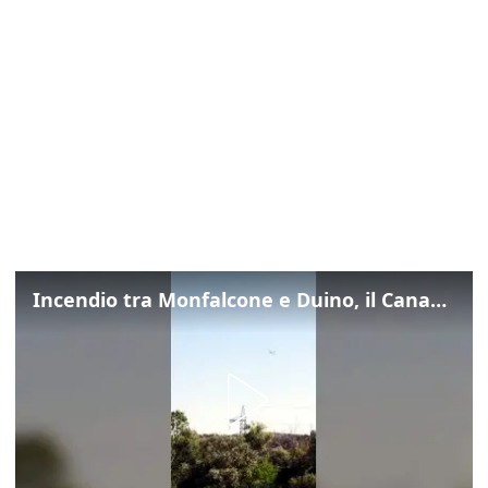
Incendio tra Monfalcone e Duino, il Canadair in azione per fermare le fiamme sul fronte dell’A4