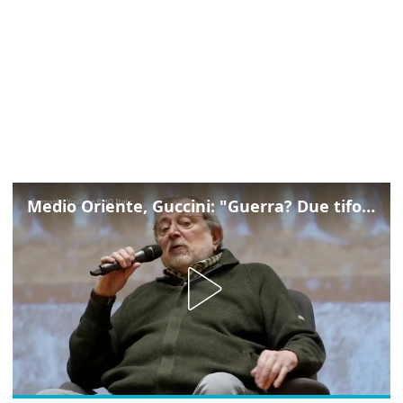
Medio Oriente, Guccini: "Guerra? Due tifoserie che si urlano contro e dimenticano vittime"