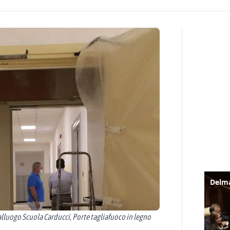
lluogo Scuola Carducci, Porte tagliafuoco in legno