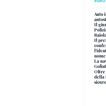
VIDEO
Auto 
autos
Il gi
Polizi
Raiola
Il pre
confe
l'iden
nome
La na
Golia
Oltre
della
sicur