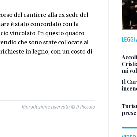
orso del cantiere alla ex sede del
are è stato concordato con la
cio vincolato. In questo quadro
LEGGI
endio che sono state collocate al
 richieste in legno, con un costo di
Accol
Crist
mi vo
Il Ca
incen
Turis
Riproduzione riservata © Il Piccolo
presen