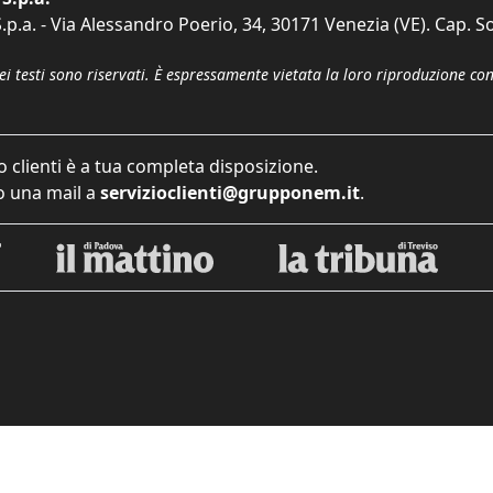
p.a. - Via Alessandro Poerio, 34, 30171 Venezia (VE). Cap. So
dei testi sono riservati. È espressamente vietata la loro riproduzione co
o clienti è a tua completa disposizione.
 una mail a
servizioclienti@grupponem.it
.
iva sulla raccolta
Le tue preferenze relative alla priva