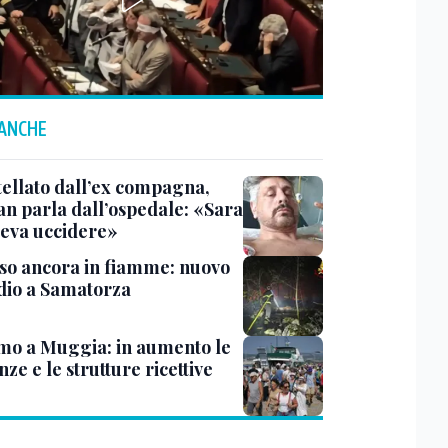
 ANCHE
tellato dall’ex compagna,
ian parla dall’ospedale: «Sara
leva uccidere»
rso ancora in fiamme: nuovo
dio a Samatorza
mo a Muggia: in aumento le
ze e le strutture ricettive