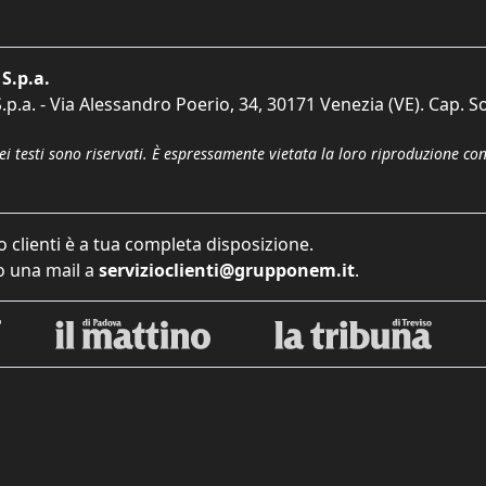
S.p.a.
p.a. - Via Alessandro Poerio, 34, 30171 Venezia (VE). Cap. So
dei testi sono riservati. È espressamente vietata la loro riproduzione co
o clienti è a tua completa disposizione.
 una mail a
servizioclienti@grupponem.it
.