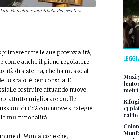
Porto-Monfalcone-foto di Katia Bonaventura
primere tutte le sue potenzialità,
LEGGI
re come anche il piano regolatore,
utorità di sistema, che ha messo al
Maxi g
llo scalo, è ben conscia. E
lento 
ssibile costruire attuando nuove
metri
soprattutto migliorare quelle
Rifugi
issioni di Co2 con nuove strategie
13 pla
caldo
ulla multimodalità.
Colonn
Monfa
omune di Monfalcone che,