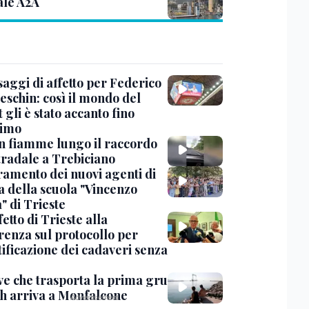
ale A2A
saggi di affetto per Federico
eschin: così il mondo del
 gli è stato accanto fino
timo
in fiamme lungo il raccordo
tradale a Trebiciano
uramento dei nuovi agenti di
a della scuola "Vincenzo
" di Trieste
fetto di Trieste alla
renza sul protocollo per
tificazione dei cadaveri senza
ve che trasporta la prima gru
th arriva a Monfalcone