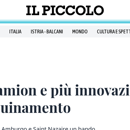
ITALIA
ISTRIA - BALCANI
MONDO
CULTURA E SPET
amion e più innovaz
nquinamento
n Amburgo e Saint Nazaire un bando