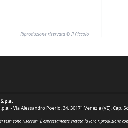
Riproduzione riservata © Il Piccolo
S.p.a.
p.a. - Via Alessandro Poerio, 34, 30171 Venezia (VE). Cap. So
dei testi sono riservati. È espressamente vietata la loro riproduzione co