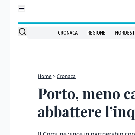
CRONACA
REGIONE
NORDEST
Home
Cronaca
Porto, meno c
abbattere l’i
Il Comune vince in partnership co