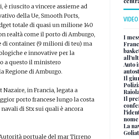
centr
, è riuscito a vincere assieme ad
ovativo della Ue, Smooth Ports,
VIDEO
get totale di quasi un milione 140
on realtà come il porto di Amburgo,
I mes
di container (9 milioni di teu) ma
Franc
basket
ologiche e innovative per la
all’ul
 a questo il ministero
Auto 
autos
lla Regione di Amburgo.
Il gi
Polizi
t Nazaire, in Francia, legata a
Raiola
Il pre
gior porto francese lungo la costa
confe
 navali di Stx sui quali è ancora
l'iden
nome
La na
Golia
l’Autorità portuale del mar Tirreno