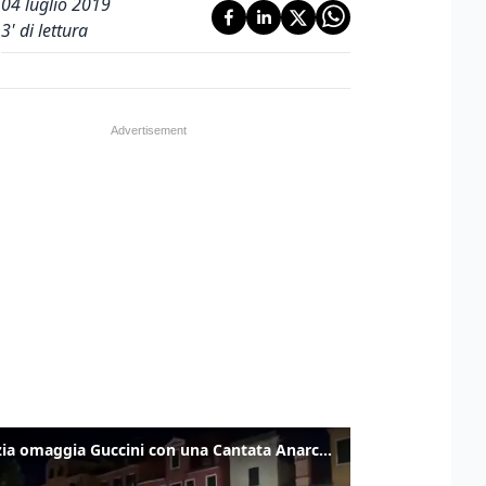
04 luglio 2019
3
' di lettura
Venezia omaggia Guccini con una Cantata Anarchica in campo Santa Margherita