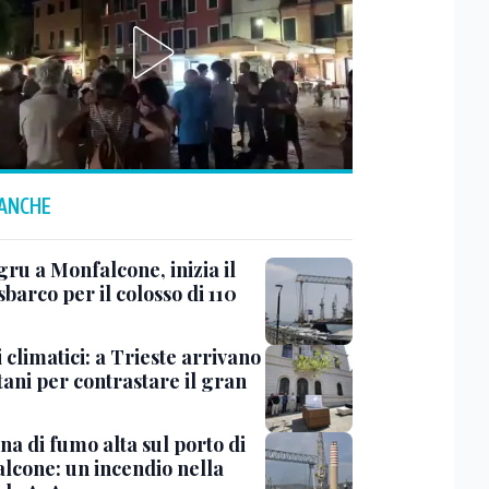
 ANCHE
ru a Monfalcone, inizia il
sbarco per il colosso di 110
 climatici: a Trieste arrivano
tani per contrastare il gran
a di fumo alta sul porto di
lcone: un incendio nella