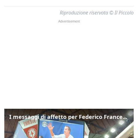
Riproduzione riservata © Il Piccolo
I messaggi di affetto per Federico Franceschin: così il mondo del basket gli è stato accanto fino all’ultimo