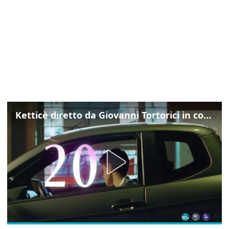
Ketticè diretto da Giovanni Tortorici in concorso al Locarno Film Festival