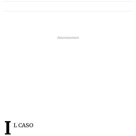
I
L CASO