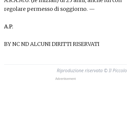
A.R.A.M.U. (le iniziali) di 25 anni, anche lui con
regolare permesso di soggiorno. —
A.P.
BY NC ND ALCUNI DIRITTI RISERVATI
Riproduzione riservata © Il Piccolo