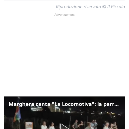
Riproduzione riservata © Il Piccolo
Marghera canta "La Locomotiva": la parrocchia della Cita ricorda Guccini